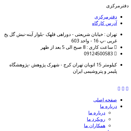
دفترمرکزی
دفترمرکزی
آدرس کارگاه
تهران : خیابان شریعتی - دوراهی قلهک -بلوار آینه-نبش گل یخ
غربی -پ 16 - واحد 603
ساعت کاری : 8 صبح الی 5 بعد از ظهر
09124500583
کیلومتر 15 اتوبان تهران کرج - شهرک پژوهش -پژوهشگاه
پلیمر و پتروشیمی ایران
صفحه اصلی
درباره ما
درباره ما
رویکرد ما
همکاران ما